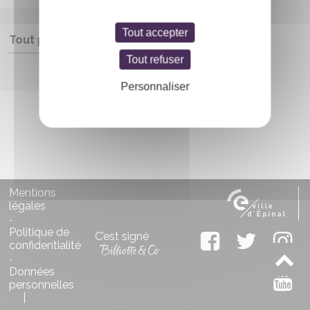
Tout accepter
Tout public
Tout refuser
Entrée libre
Personnaliser
Mentions
légales
-
Politique de
C’est signé
confidentialité
-
Données
personnelles