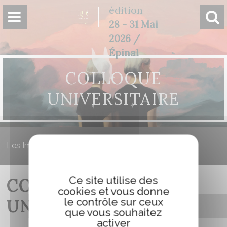
Panneau de gestion des cookies
édition
28 - 31 Mai
2026 /
Épinal
COLLOQUE
UNIVERSITAIRE
Les Imaginales
»
Colloque universitaire
Ce site utilise des
COLLOQUE
cookies et vous donne
le contrôle sur ceux
UNIVERSITAIRE
que vous souhaitez
activer